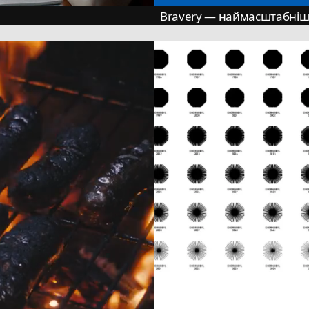
Bravery — наймасштабніша
оргнення
2 мільярди контактів, 160 м