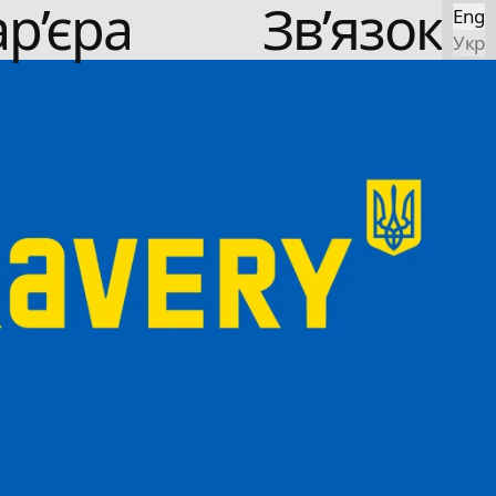
ар’єра
Зв’язок
Eng
Укр