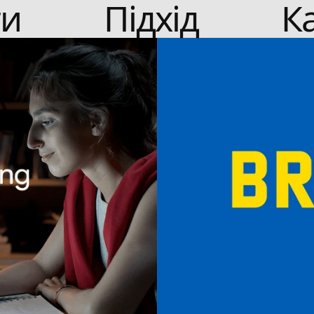
ти
Підхід
К