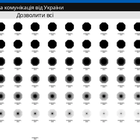
 комунікація від України
іст, 200 брендів
Дозволити всі