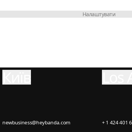
Налаштувати
Київ
Los 
newbusiness@heybanda.com
+ 1 424 401 